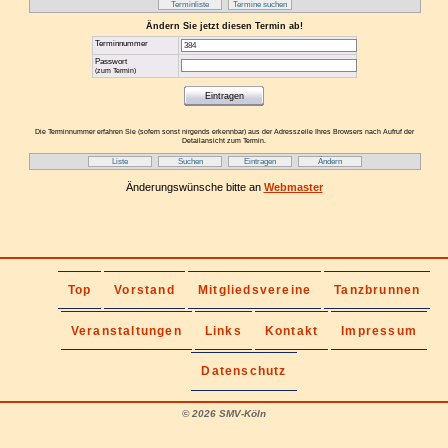
Terminliste
Termine suchen
Ändern Sie jetzt diesen Termin ab!
Terminnummer
Passwort
(zum Termin)
Die Terminnummer erfahren Sie (sofern sonst nirgends erkennbar) aus der Adresszeile Ihres Browsers nach Aufruf der
Detailansicht zum Termin.
Liste
Suchen
Eintragen
Ändern
Änderungswünsche bitte an
Webmaster
Top
Vorstand
Mitgliedsvereine
Tanzbrunnen
Veranstaltungen
Links
Kontakt
Impressum
Datenschutz
©
2026 SMV-Köln